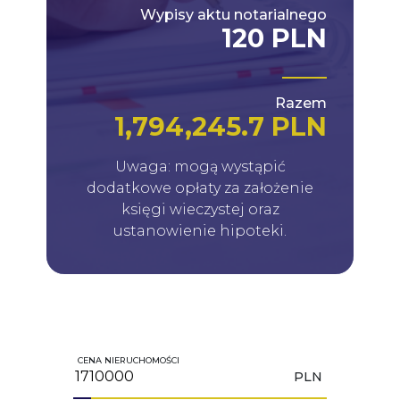
Wypisy aktu notarialnego
120 PLN
Razem
1,794,245.7 PLN
Uwaga: mogą wystąpić
dodatkowe opłaty za założenie
księgi wieczystej oraz
ustanowienie hipoteki.
CENA NIERUCHOMOŚCI
PLN