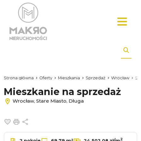
Strona główna
Oferty
Mieszkania
Sprzedaż
Wrocław
St
Mieszkanie na sprzedaż
Wrocław, Stare Miasto, Długa
Dodaj do ulubionych
Drukuj
Udostępnij
2
2 pokoje
69.79 m²
24 502,08 zł/m